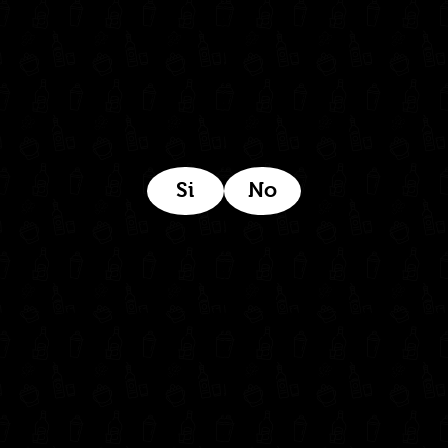
Estamos ubicados aquí:
Si
No