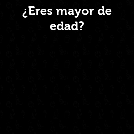
¿Eres mayor de
edad?
Inicio
Nosotros
Productos
Contacto
Contáctanos
administrativo@drinkcentral.co
302 6421560
(604) 322 11 32
Síguenos en: