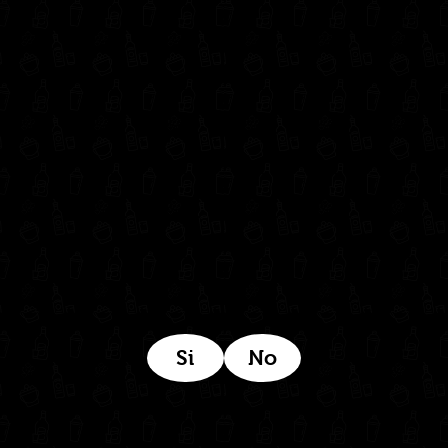
administrativo@drinkcentral.co
302 6421560
(604) 322 11 32
Síguenos en:
Estamos ubicados aquí:
Si
No