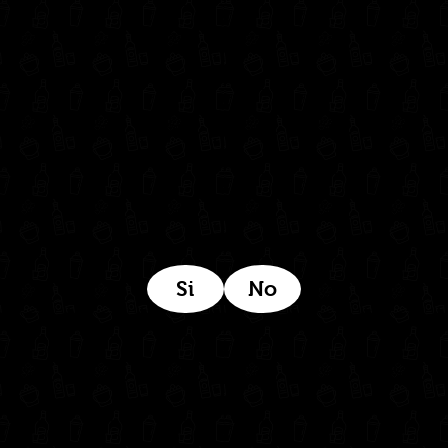
Síguenos en:
Estamos ubicados aquí:
Si
No