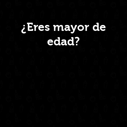
Menú
¿Eres mayor de
edad?
Inicio
Nosotros
Productos
Contacto
Contáctanos
administrativo@drinkcentral.co
302 6421560
(604) 322 11 32