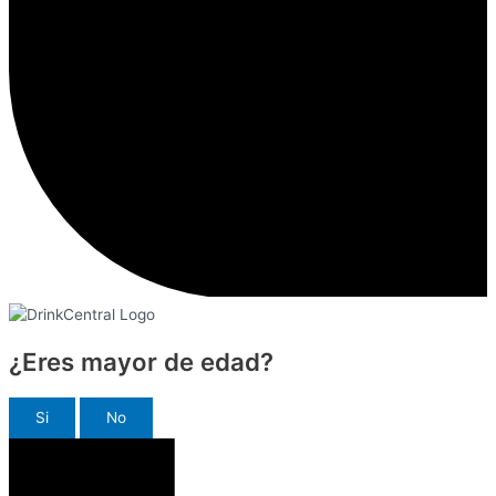
¿Eres mayor de edad?
Si
No