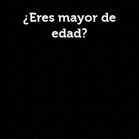
Menú
¿Eres mayor de
edad?
Inicio
Nosotros
Productos
Contacto
Contáctanos
administrativo@drinkcentral.co
302 6421560
(604) 322 11 32
Síguenos en: