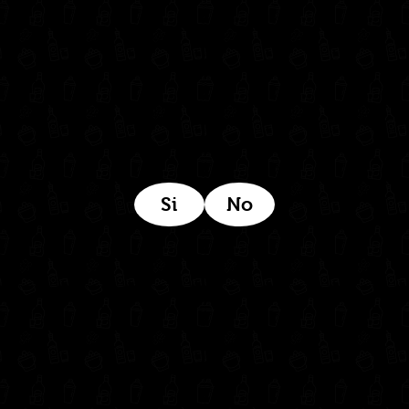
Estamos ubicados aquí:
Si
No