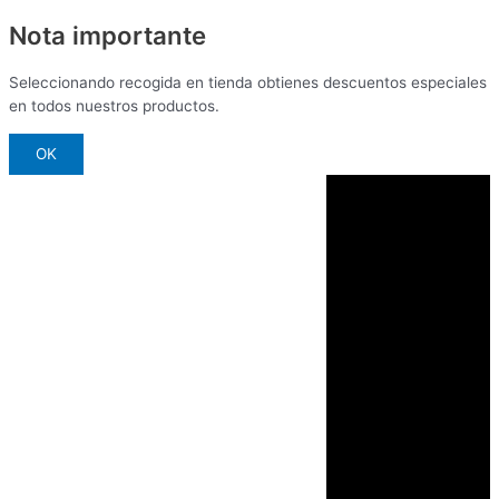
Main
Ir
TEQUILA
TEQUILA
TEQUILA
TEQUILA
Búsqueda
Menu
Nota importante
al
HERRADURA
HERRADURA
HERRADURA
HERRADURA
de
contenido
AÑEJO
PLATA
REPOSADO
ULTRA
productos
750ml
700ml
700ml
750ml
Seleccionando recogida en tienda obtienes descuentos especiales
quantity
quantity
quantity
quantity
en todos nuestros productos.
OK