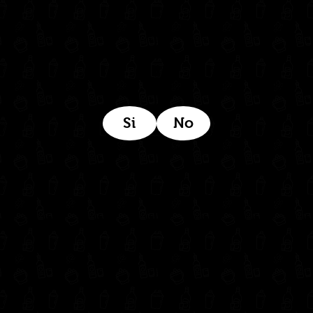
Estamos ubicados aquí:
Si
No