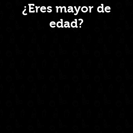
¿Eres mayor de
edad?
Inicio
Nosotros
Productos
Contacto
Contáctanos
administrativo@drinkcentral.co
302 6421560
(604) 322 11 32
Síguenos en: