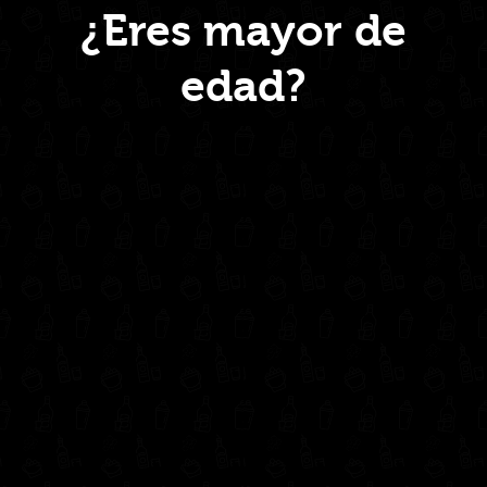
¿Eres mayor de
edad?
Inicio
Nosotros
Productos
Contacto
Contáctanos
administrativo@drinkcentral.co
302 6421560
(604) 322 11 32
Síguenos en: