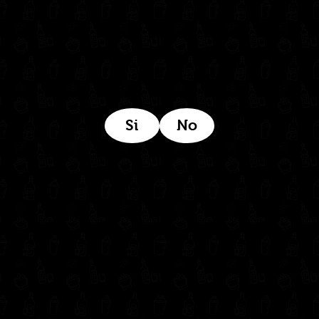
Estamos ubicados aquí:
Si
No