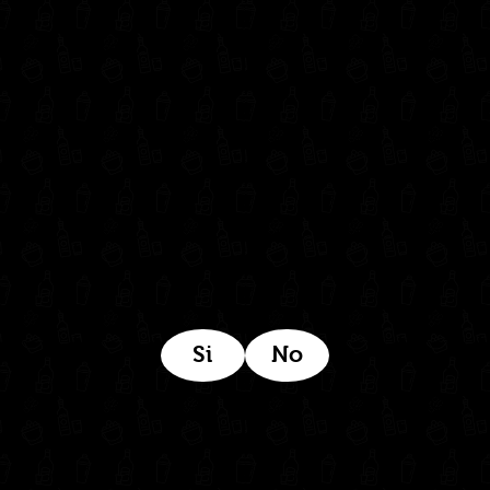
302 6421560
(604) 322 11 32
Síguenos en:
Estamos ubicados aquí:
Si
No