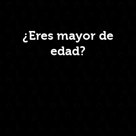
1942
750ml
quantity
Menú
¿Eres mayor de
edad?
Inicio
Nosotros
Productos
Contacto
Contáctanos
administrativo@drinkcentral.co