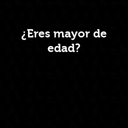
CRISTALINO
750ml
quantity
Menú
¿Eres mayor de
edad?
Inicio
Nosotros
Productos
Contacto
Contáctanos
administrativo@drinkcentral.co