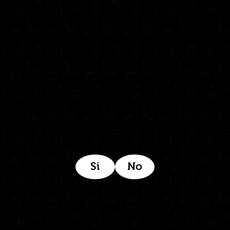
302 6421560
(604) 322 11 32
Síguenos en:
Estamos ubicados aquí:
Si
No