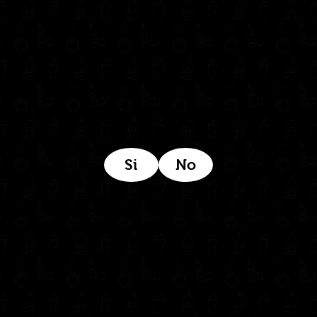
Estamos ubicados aquí:
Si
No