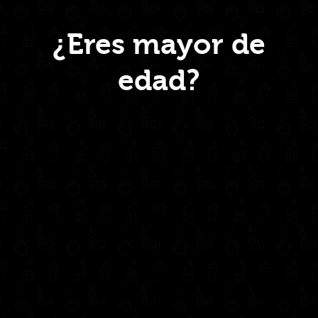
Menú
¿Eres mayor de
edad?
Inicio
Nosotros
Productos
Contacto
Contáctanos
administrativo@drinkcentral.co
302 6421560
(604) 322 11 32
Síguenos en: