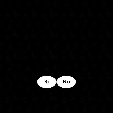
302 6421560
(604) 322 11 32
Síguenos en:
Estamos ubicados aquí:
Si
No