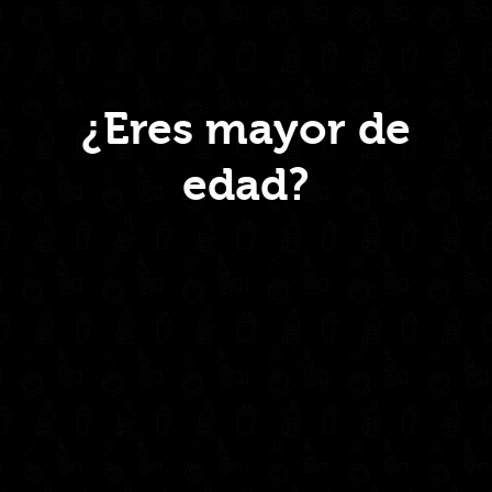
DE
CALDAS
5
AÑOS
Menú
MEDIA
¿Eres mayor de
375ml
quantity
edad?
Inicio
Nosotros
Productos
Contacto
Contáctanos
administrativo@drinkcentral.co