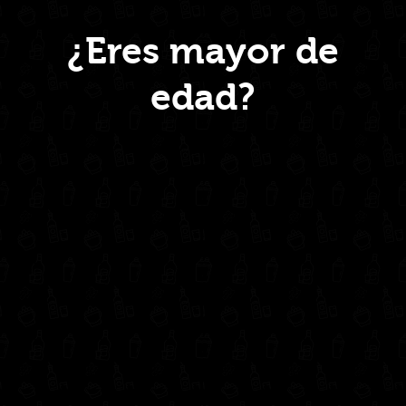
Menú
¿Eres mayor de
edad?
Inicio
Nosotros
Productos
Contacto
Contáctanos
administrativo@drinkcentral.co
302 6421560
(604) 322 11 32
Síguenos en: