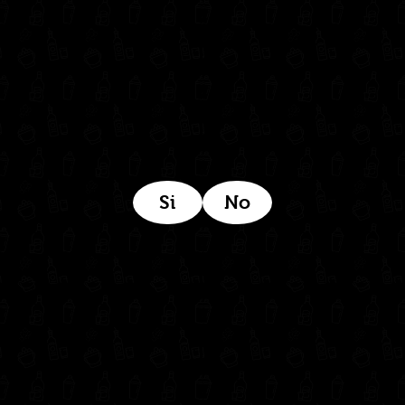
Estamos ubicados aquí:
Si
No