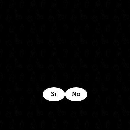
302 6421560
(604) 322 11 32
Síguenos en:
Estamos ubicados aquí:
Si
No