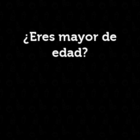
REPOSADO
700ml
quantity
Menú
¿Eres mayor de
edad?
Inicio
Nosotros
Productos
Contacto
Contáctanos
administrativo@drinkcentral.co