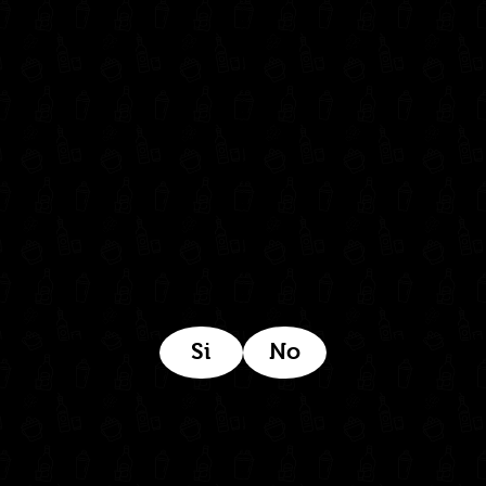
302 6421560
(604) 322 11 32
Síguenos en:
Estamos ubicados aquí:
Si
No