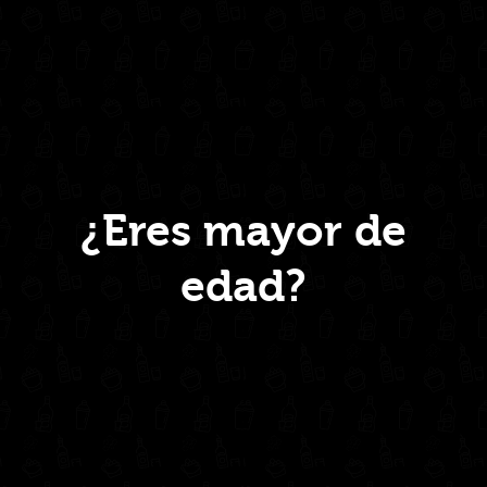
quantity
Menú
¿Eres mayor de
edad?
Inicio
Nosotros
Productos
Contacto
Contáctanos
administrativo@drinkcentral.co