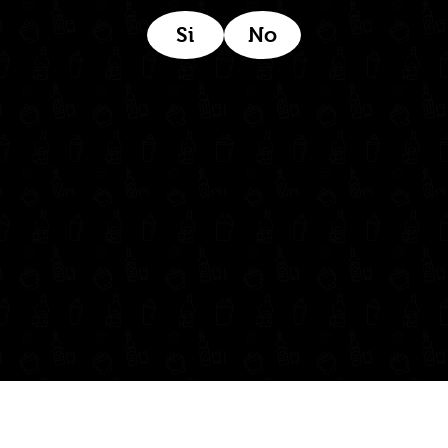
Si
No