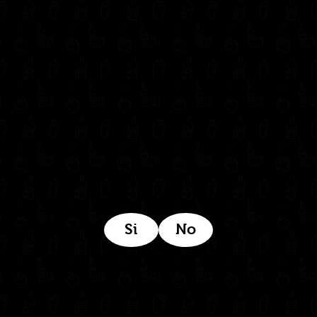
302 6421560
(604) 322 11 32
Síguenos en:
Estamos ubicados aquí:
Si
No