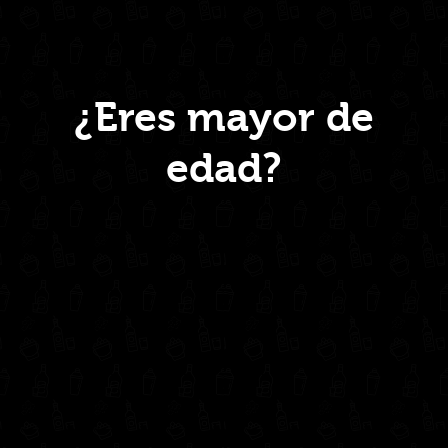
quantity
Menú
¿Eres mayor de
edad?
Inicio
Nosotros
Productos
Contacto
Contáctanos
administrativo@drinkcentral.co