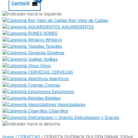
Carrito/
0
Ron Viejo de Caldas
AGUARDIENTES
RONES
Whiskys
Tequilas
Ginebras
Vodkas
Vinos
CERVEZAS
Aperitivos
Cremas
Espumosos
Bebidas
Vaporizadores
Cigarrillos
Delicatessen y Snacks
Home
/
CERVEZAS
/ CERVEZA DUOPACK GULDEN DRAAK 330ml