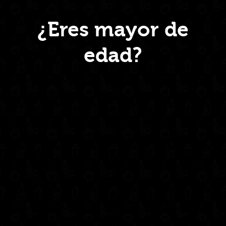
Menú
¿Eres mayor de
edad?
Inicio
Nosotros
Productos
Contacto
Contáctanos
administrativo@drinkcentral.co
302 6421560
(604) 322 11 32
Síguenos en: