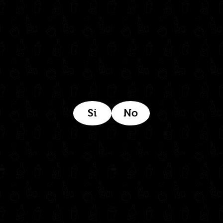
Estamos ubicados aquí:
Si
No