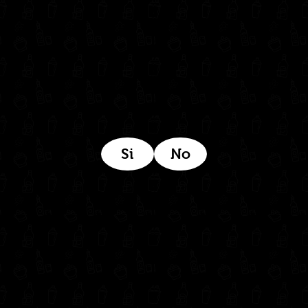
Estamos ubicados aquí:
Si
No