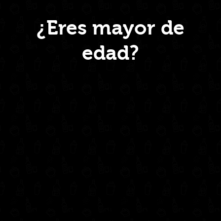
Menú
¿Eres mayor de
edad?
Inicio
Nosotros
Productos
Contacto
Contáctanos
administrativo@drinkcentral.co
302 6421560
(604) 322 11 32
Síguenos en: