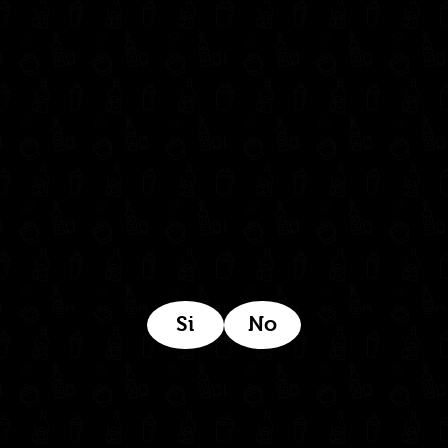
302 6421560
(604) 322 11 32
Síguenos en:
Estamos ubicados aquí:
Si
No