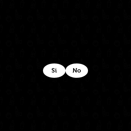
Estamos ubicados aquí:
Si
No