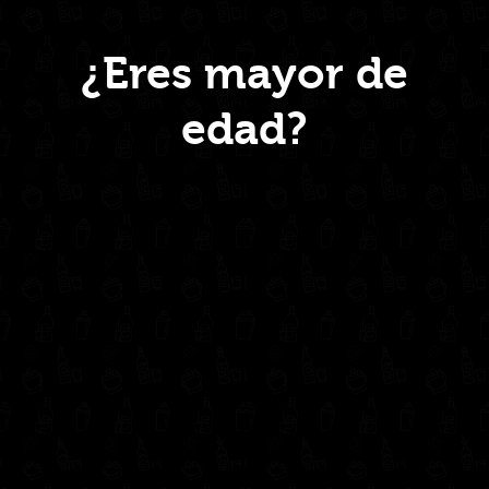
750ml
quantity
Menú
¿Eres mayor de
edad?
Inicio
Nosotros
Productos
Contacto
Contáctanos
administrativo@drinkcentral.co
302 6421560
(604) 322 11 32
Síguenos en: