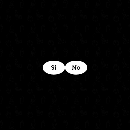
Estamos ubicados aquí:
Si
No