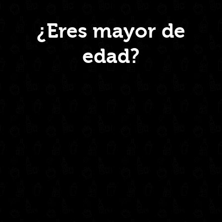
Menú
¿Eres mayor de
edad?
Inicio
Nosotros
Productos
Contacto
Contáctanos
administrativo@drinkcentral.co
302 6421560
(604) 322 11 32
Síguenos en: