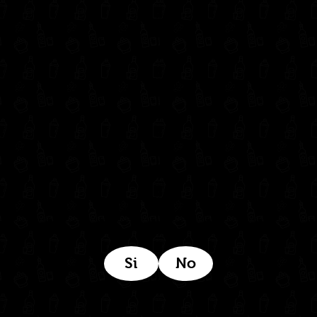
Contáctanos
administrativo@drinkcentral.co
302 6421560
(604) 322 11 32
Síguenos en:
Estamos ubicados aquí:
Si
No