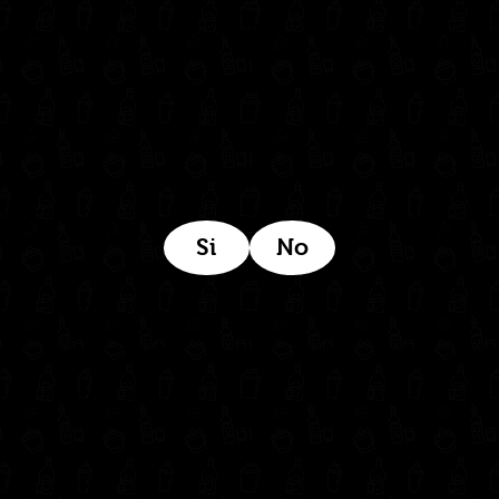
Estamos ubicados aquí:
Si
No