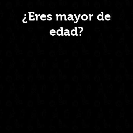
Menú
¿Eres mayor de
edad?
Inicio
Nosotros
Productos
Contacto
Contáctanos
administrativo@drinkcentral.co
302 6421560
(604) 322 11 32
Síguenos en: