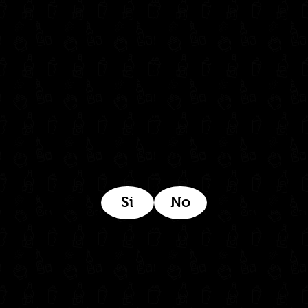
(604) 322 11 32
Síguenos en:
Estamos ubicados aquí:
Si
No