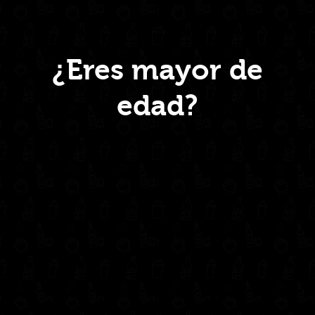
Menú
¿Eres mayor de
edad?
Inicio
Nosotros
Productos
Contacto
Contáctanos
administrativo@drinkcentral.co
302 6421560