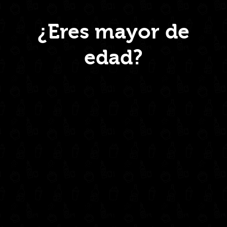
Menú
¿Eres mayor de
edad?
Inicio
Nosotros
Productos
Contacto
Contáctanos
administrativo@drinkcentral.co
302 6421560
(604) 322 11 32
Síguenos en: