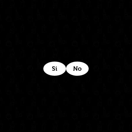
Estamos ubicados aquí:
Si
No