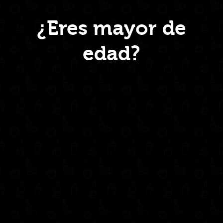
Menú
¿Eres mayor de
edad?
Inicio
Nosotros
Productos
Contacto
Contáctanos
administrativo@drinkcentral.co
302 6421560
(604) 322 11 32
Síguenos en: