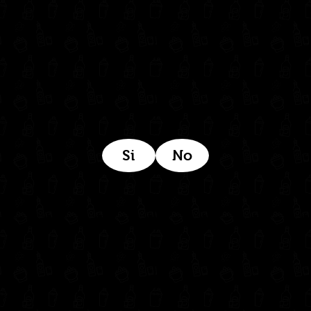
Estamos ubicados aquí:
Si
No