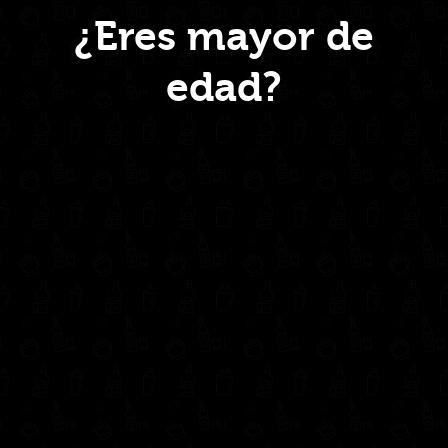
¿Eres mayor de
edad?
Inicio
Nosotros
Productos
Contacto
Contáctanos
administrativo@drinkcentral.co
302 6421560
(604) 322 11 32
Síguenos en: