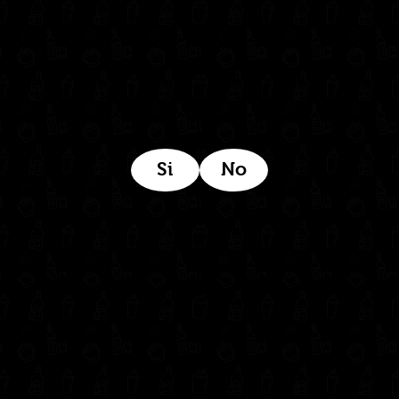
Estamos ubicados aquí:
Si
No