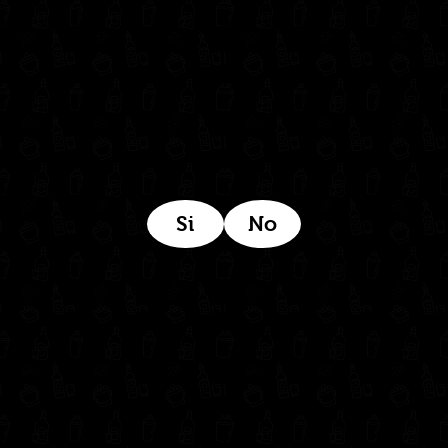
Estamos ubicados aquí:
Si
No