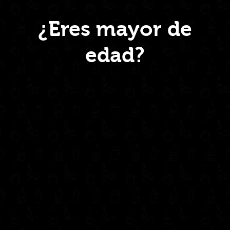
Menú
¿Eres mayor de
edad?
Inicio
Nosotros
Productos
Contacto
Contáctanos
administrativo@drinkcentral.co
302 6421560
(604) 322 11 32
Síguenos en: