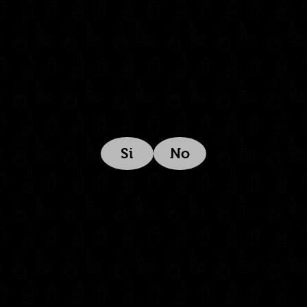
Estamos ubicados aquí:
Si
No