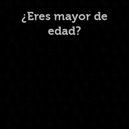
Menú
¿Eres mayor de
edad?
Inicio
Nosotros
Productos
Contacto
Contáctanos
administrativo@drinkcentral.co
302 6421560
(604) 322 11 32
Síguenos en: