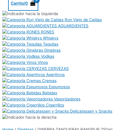
Carrito/
0
Ron Viejo de Caldas
AGUARDIENTES
RONES
Whiskys
Tequilas
Ginebras
Vodkas
Vinos
CERVEZAS
Aperitivos
Cremas
Espumosos
Bebidas
Vaporizadores
Cigarrillos
Delicatessen y Snacks
Home
/
Ginebras
/ GINEBRA TANQUERAY RANGPUR 750ml