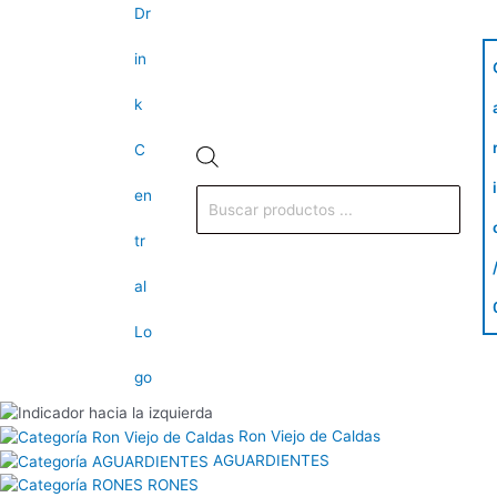
FIFTY
SELVA
GORDONS
MOM
Menu
POUNDS
700ml
PINK
700ml
de
750ml
quantity
700ml
quantity
quantity
quantity
productos
Ron Viejo de Caldas
AGUARDIENTES
RONES