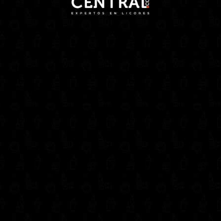
Home
/
Espumosos
/ ESPUMOSO KATICH BLANCA 750ml
ESPUMOSO KATICH
BLANCA 750ml
Out of stock
SKU:
ES040
Category:
Espumosos
Productos relacionados
Espumosos
ESPUMOSO KATICH ROSE 750ml