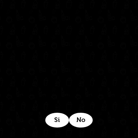
Contáctanos
administrativo@drinkcentral.co
302 6421560
(604) 322 11 32
Síguenos en:
Estamos ubicados aquí:
Si
No