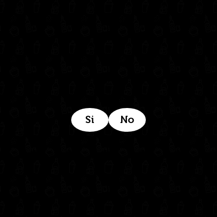
Estamos ubicados aquí:
Si
No