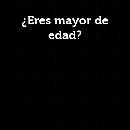
Menú
¿Eres mayor de
edad?
Inicio
Nosotros
Productos
Contacto
Contáctanos
administrativo@drinkcentral.co
302 6421560
(604) 322 11 32
Síguenos en: