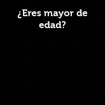
Menú
¿Eres mayor de
edad?
Inicio
Nosotros
Productos
Contacto
Contáctanos
administrativo@drinkcentral.co
302 6421560
(604) 322 11 32
Síguenos en: