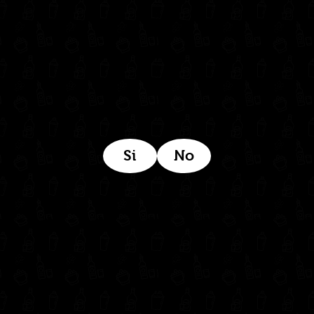
Estamos ubicados aquí:
Si
No