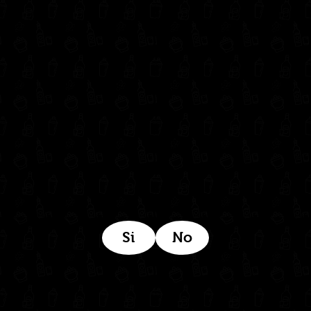
administrativo@drinkcentral.co
302 6421560
(604) 322 11 32
Síguenos en:
Estamos ubicados aquí:
Si
No