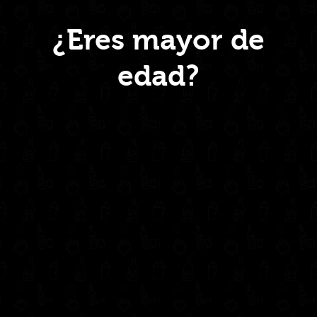
Menú
¿Eres mayor de
edad?
Inicio
Nosotros
Productos
Contacto
Contáctanos
administrativo@drinkcentral.co
302 6421560
(604) 322 11 32
Síguenos en: