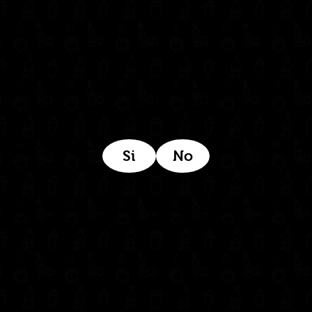
Estamos ubicados aquí:
Si
No