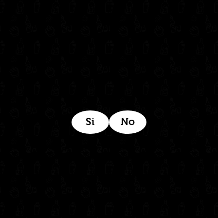
Estamos ubicados aquí:
Si
No