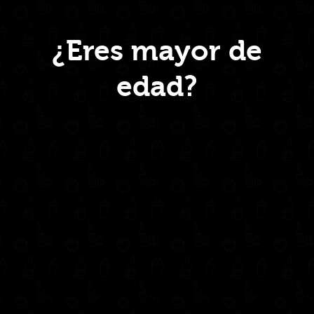
Menú
¿Eres mayor de
edad?
Inicio
Nosotros
Productos
Contacto
Contáctanos
administrativo@drinkcentral.co
302 6421560
(604) 322 11 32
Síguenos en: