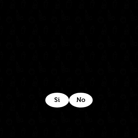
302 6421560
(604) 322 11 32
Síguenos en:
Estamos ubicados aquí:
Si
No