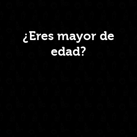
AGOTADO
Menú
¿Eres mayor de
edad?
Inicio
Nosotros
Productos
Contacto
Contáctanos
administrativo@drinkcentral.co