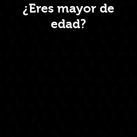
¿Eres mayor de
edad?
Inicio
Nosotros
Productos
Contacto
Contáctanos
administrativo@drinkcentral.co
302 6421560
(604) 322 11 32
Síguenos en: