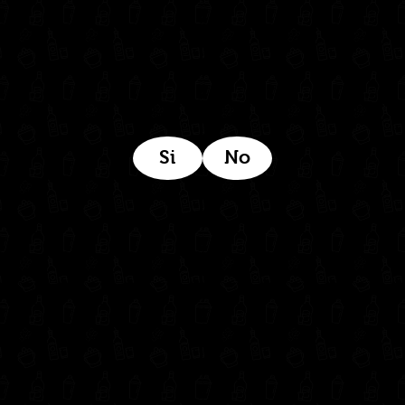
Estamos ubicados aquí:
Si
No