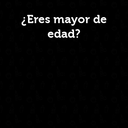
Menú
¿Eres mayor de
edad?
Inicio
Nosotros
Productos
Contacto
Contáctanos
administrativo@drinkcentral.co
302 6421560
(604) 322 11 32
Síguenos en: