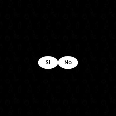
Estamos ubicados aquí:
Si
No