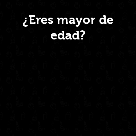
Menú
¿Eres mayor de
edad?
Inicio
Nosotros
Productos
Contacto
Contáctanos
administrativo@drinkcentral.co
302 6421560
(604) 322 11 32
Síguenos en: