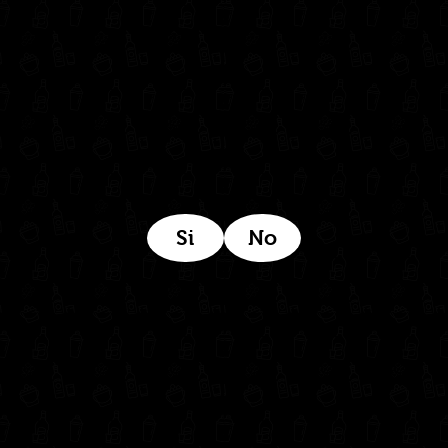
Estamos ubicados aquí:
Si
No