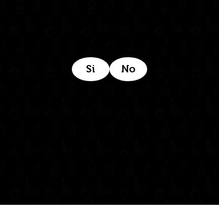
Si
No