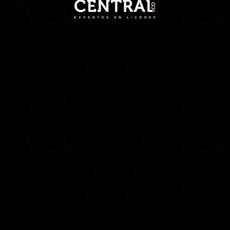
750ml
quantity
Home
/
Vinos
/ VINO CONO SUR BICICLETA RESERVA MERLOT
750ml
VINO CONO SUR BICICLETA
RESERVA MERLOT 750ml
Disponibilidad:
Disponible
-
1
+
Comprar
SKU:
VI266
Category:
Vinos
Related products