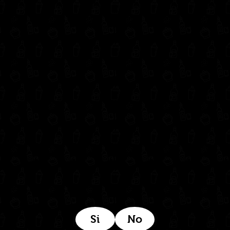
Inicio
Nosotros
Productos
Contacto
Contáctanos
administrativo@drinkcentral.co
302 6421560
(604) 322 11 32
Síguenos en:
Estamos ubicados aquí:
Si
No