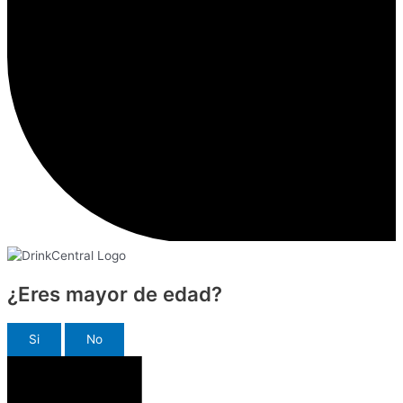
¿Eres mayor de edad?
Si
No