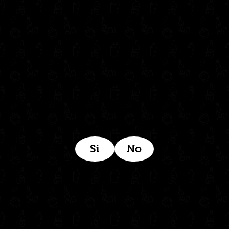
(604) 322 11 32
Síguenos en:
Estamos ubicados aquí:
Si
No