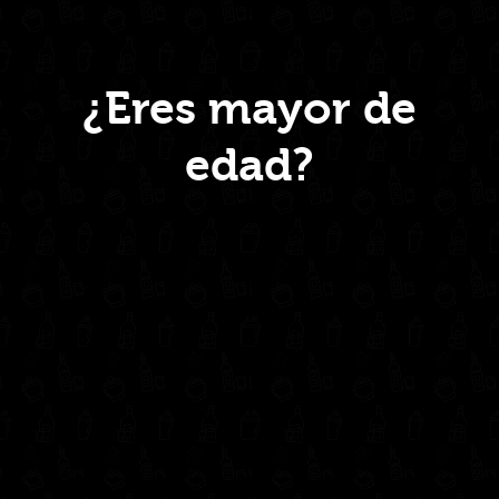
207ml
quantity
Menú
¿Eres mayor de
edad?
Inicio
Nosotros
Productos
Contacto
Contáctanos
administrativo@drinkcentral.co
302 6421560