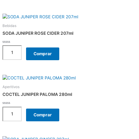
Bebidas
SODA JUNIPER ROSE CIDER 207ml
Rated
0
Comprar
out
of
5
Aperitivos
COCTEL JUNIPER PALOMA 280ml
Rated
0
Comprar
out
of
5