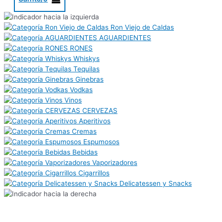
Ron Viejo de Caldas
AGUARDIENTES
RONES
Whiskys
Tequilas
Ginebras
Vodkas
Vinos
CERVEZAS
Aperitivos
Cremas
Espumosos
Bebidas
Vaporizadores
Cigarrillos
Delicatessen y Snacks
SODA
SODA
SODA
COCTEL
SODA
SODA
JUNIPER
JUNIPER
JUNIPER
JUNIPER
JUNIPER
JUNIPER