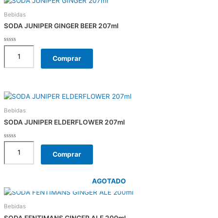
Bebidas
SODA JUNIPER GINGER BEER 207ml
Rated
0
Comprar
out
of
5
Bebidas
SODA JUNIPER ELDERFLOWER 207ml
Rated
0
Comprar
out
of
5
AGOTADO
Bebidas