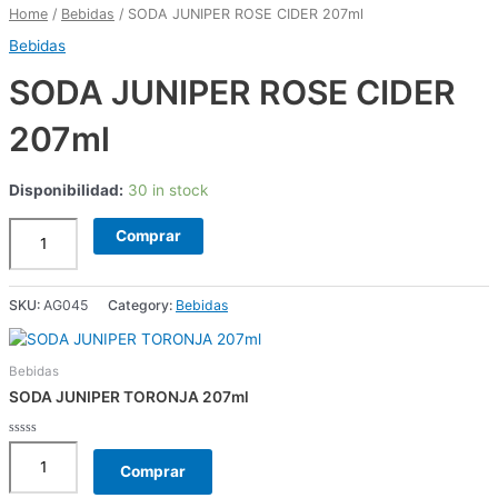
ROSE
TORONJA
ROSE
PALOMA
GINGER
ELDERFLOWER
Home
/
Bebidas
/ SODA JUNIPER ROSE CIDER 207ml
CIDER
207ml
CIDER
280ml
BEER
207ml
Bebidas
207ml
quantity
207ml
quantity
207ml
quantity
quantity
quantity
quantity
SODA JUNIPER ROSE CIDER
207ml
Disponibilidad:
30 in stock
Comprar
SKU:
AG045
Category:
Bebidas
Bebidas
SODA JUNIPER TORONJA 207ml
Rated
0
Comprar
out
of
5