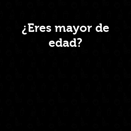
TRADICIONAL
TETRA
1000ml
Menú
quantity
¿Eres mayor de
edad?
Inicio
Nosotros
Productos
Contacto
Contáctanos
administrativo@drinkcentral.co
302 6421560
(604) 322 11 32