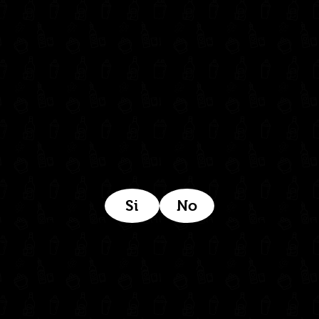
Síguenos en:
Estamos ubicados aquí:
Si
No