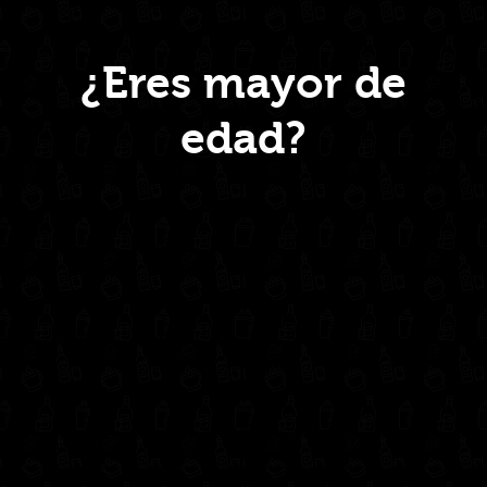
quantity
Menú
¿Eres mayor de
edad?
Inicio
Nosotros
Productos
Contacto
Contáctanos
administrativo@drinkcentral.co
302 6421560
(604) 322 11 32