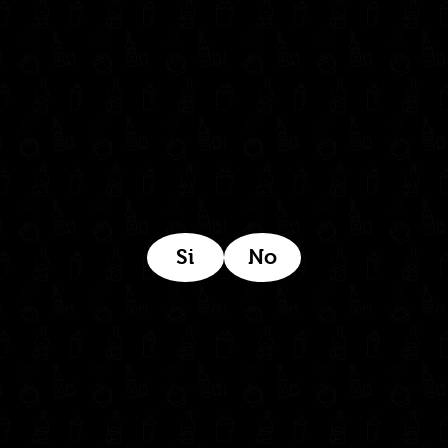
Síguenos en:
Estamos ubicados aquí:
Si
No